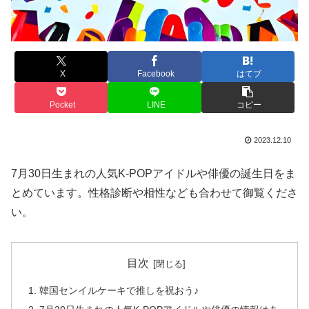
X
Facebook
はてブ
Pocket
LINE
コピー
2023.12.10
7月30日生まれの人気K-POPアイドルや俳優の誕生日をま
とめています。性格診断や相性なども合わせて御覧くださ
い。
目次
韓国センイルケーキで推しを祝おう♪