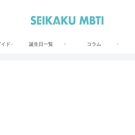
ガイド
誕生日一覧
コラム