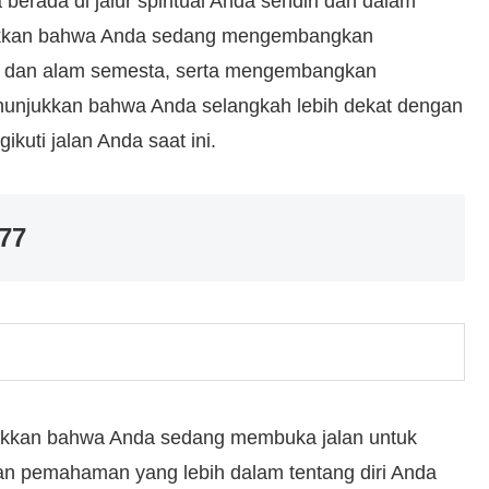
ada di jalur spiritual Anda sendiri dan dalam
njukkan bahwa Anda sedang mengembangkan
ri dan alam semesta, serta mengembangkan
nunjukkan bahwa Anda selangkah lebih dekat dengan
kuti jalan Anda saat ini.
777
jukkan bahwa Anda sedang membuka jalan untuk
n pemahaman yang lebih dalam tentang diri Anda