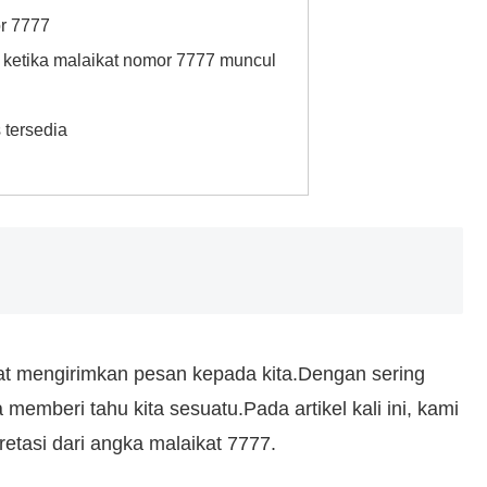
or 7777
 ketika malaikat nomor 7777 muncul
s tersedia
at mengirimkan pesan kepada kita.Dengan sering
 memberi tahu kita sesuatu.Pada artikel kali ini, kami
etasi dari angka malaikat 7777.