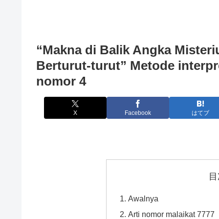
“Makna di Balik Angka Mister
Berturut-turut” Metode interp
nomor 4
X
Facebook
はてブ
目
Awalnya
Arti nomor malaikat 7777