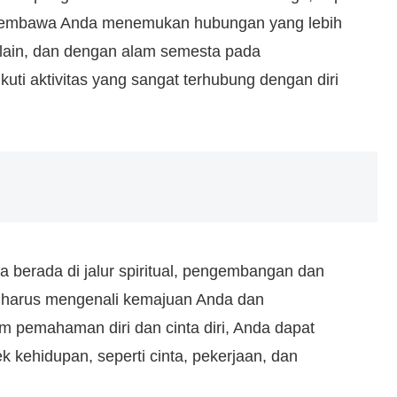
n membawa Anda menemukan hubungan yang lebih
 lain, dan dengan alam semesta pada
ti aktivitas yang sangat terhubung dengan diri
berada di jalur spiritual, pengembangan dan
a harus mengenali kemajuan Anda dan
 pemahaman diri dan cinta diri, Anda dapat
ehidupan, seperti cinta, pekerjaan, dan