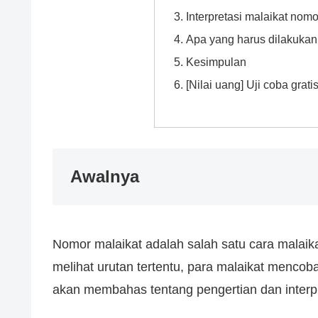
Interpretasi malaikat nom
Apa yang harus dilakukan
Kesimpulan
[Nilai uang] Uji coba grati
Awalnya
Nomor malaikat adalah salah satu cara malaik
melihat urutan tertentu, para malaikat mencoba
akan membahas tentang pengertian dan interpr