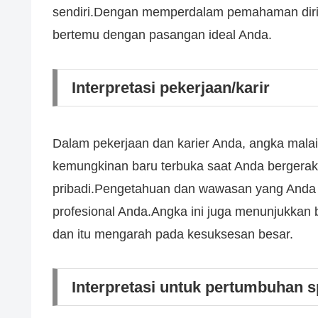
sendiri.Dengan memperdalam pemahaman diri d
bertemu dengan pasangan ideal Anda.
Interpretasi pekerjaan/karir
Dalam pekerjaan dan karier Anda, angka mal
kemungkinan baru terbuka saat Anda bergera
pribadi.Pengetahuan dan wawasan yang Anda 
profesional Anda.Angka ini juga menunjukka
dan itu mengarah pada kesuksesan besar.
Interpretasi untuk pertumbuhan s