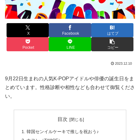
X
Facebook
はてブ
Pocket
LINE
コピー
2023.12.10
9月22日生まれの人気K-POPアイドルや俳優の誕生日をま
とめています。性格診断や相性なども合わせて御覧くださ
い。
目次
韓国センイルケーキで推しを祝おう♪