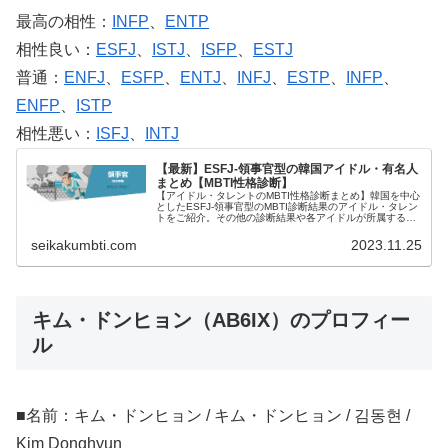
最高の相性：
INFP
、
ENTP
相性良い：
ESFJ
、
ISTJ
、
ISFP
、
ESTJ
普通：
ENFJ
、
ESFP
、
ENTJ
、
INFJ
、
ESTP
、
INFP
、
ENFP
、
ISTP
相性悪い：
ISFJ
、
INTJ
【最新】ESFJ-領事官型の韓国アイドル・有名人
まとめ【MBTI性格診断】
【アイドル・タレントのMBTI性格診断まとめ】韓国を中心
としたESFJ-領事官型のMBTI診断結果のアイドル・タレン
トをご紹介。その他の診断結果や各アイドルが所属するグ
ループメンバーとの相性なども紹介。
seikakumbti.com
2023.11.25
キム・ドンヒョン（AB6IX）のプロフィー
ル
■名前：キム・ドンヒョン / キム・ドンヒョン / 김동현 /
Kim Donghyun