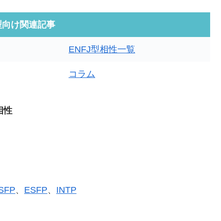
J型向け関連記事
ENFJ型相性一覧
コラム
相性
ISFP
、
ESFP
、
INTP