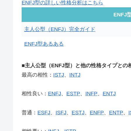
ENFJ型の詳しい性格分析はこちら
ENF
主人公型（ENFJ）完全ガイド
ENFJ型あるある
■主人公型（ENFJ型）と他の性格タイプとの
最高の相性：
ISTJ
、
INTJ
相性良い：
ENFJ
、
ESTP
、
INFP
、
ENTJ
普通：
ESFJ
、
ISFJ
、
ESTJ
、
ENFP
、
ENTP
、