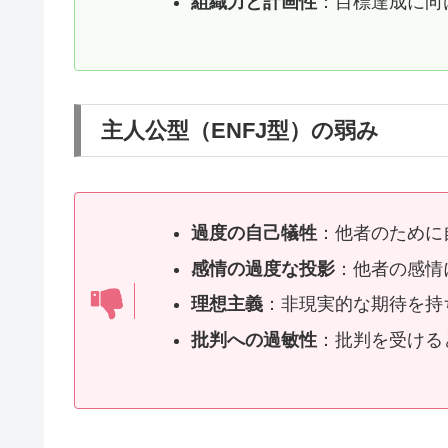
組織力と計画性
：目標達成に向
主人公型（ENFJ型）の弱み
過度の自己犠牲
：他者のために
感情の過度な投影
：他者の感情
理想主義
：非現実的な期待を持
批判への過敏性
：批判を受ける