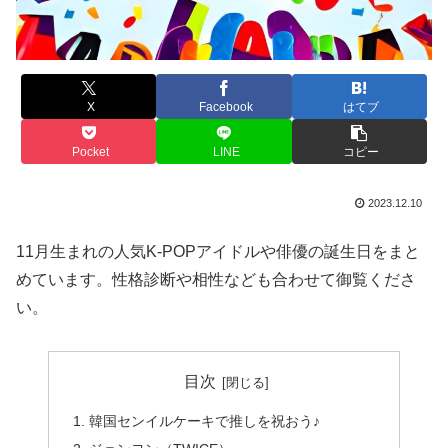
X
Facebook
はてブ
Pocket
LINE
コピー
2023.12.10
11月生まれの人気K-POPアイドルや俳優の誕生日をまと
めています。性格診断や相性なども合わせて御覧くださ
い。
目次
韓国センイルケーキで推しを祝おう♪