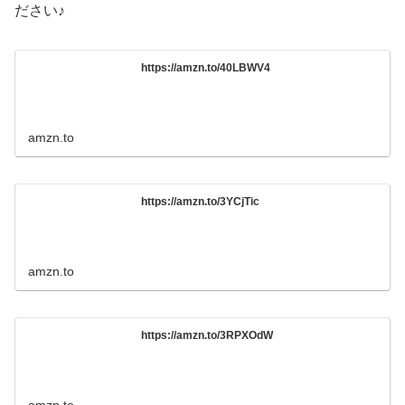
ださい♪
https://amzn.to/40LBWV4
amzn.to
https://amzn.to/3YCjTic
amzn.to
https://amzn.to/3RPXOdW
amzn.to