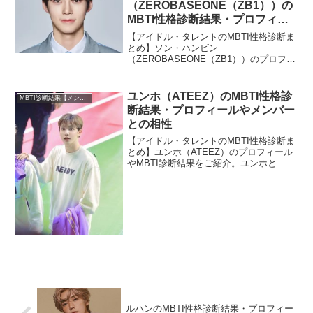
（ZEROBASEONE（ZB1））の
MBTI性格診断結果・プロフィー
ルやメンバーとの相性
【アイドル・タレントのMBTI性格診断ま
とめ】ソン・ハンビン
（ZEROBASEONE（ZB1））のプロフィ
ールやMBTI診断結果をご紹介。ソン・ハ
ンビンとZEROBASEONE（ZB1）のほか
メンバーとの相性についても紹介しま
ユンホ（ATEEZ）のMBTI性格診
MBTI診断結果【メンバー・個人別】
す。
断結果・プロフィールやメンバー
との相性
【アイドル・タレントのMBTI性格診断ま
とめ】ユンホ（ATEEZ）のプロフィール
やMBTI診断結果をご紹介。ユンホと
ATEEZのほかメンバーとの相性について
も紹介します。
ルハンのMBTI性格診断結果・プロフィー