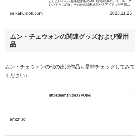
としたENFP-広報運動家型のMBTI診断結果のアイドル・タ
レントをご紹介。その他の診断結果や各アイドルが所属す
るグループメンバーとの相性なども紹介。
seikakumbti.com
2023.11.25
ムン・チェウォンの関連グッズおよび愛用
品
ムン・チェウォンの他の出演作品も是非チェックしてみて
ください♪
https://amzn.to/3YPUi6q
amzn.to