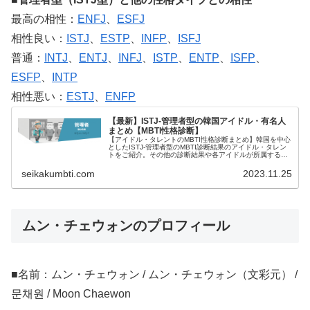
最高の相性：
ENFJ
、
ESFJ
相性良い：
ISTJ
、
ESTP
、
INFP
、
ISFJ
普通：
INTJ
、
ENTJ
、
INFJ
、
ISTP
、
ENTP
、
ISFP
、
ESFP
、
INTP
相性悪い：
ESTJ
、
ENFP
【最新】ISTJ-管理者型の韓国アイドル・有名人
まとめ【MBTI性格診断】
【アイドル・タレントのMBTI性格診断まとめ】韓国を中心
としたISTJ-管理者型のMBTI診断結果のアイドル・タレン
トをご紹介。その他の診断結果や各アイドルが所属するグ
ループメンバーとの相性なども紹介。
seikakumbti.com
2023.11.25
ムン・チェウォンのプロフィール
■名前：ムン・チェウォン / ムン・チェウォン（文彩元） /
문채원 / Moon Chaewon