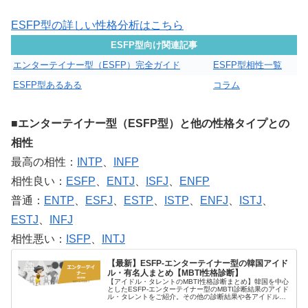
ESFP型の詳しい性格分析はこちら
ESFP型向け関連記事
エンターテイナー型（ESFP）完全ガイド
ESFP型相性一覧
ESFP型あるある
コラム
■エンターテイナー型（ESFP型）と他の性格タイプとの
相性
最高の相性：
INTP
、
INFP
相性良い：
ESFP
、
ENTJ
、
ISFJ
、
ENFP
普通：
ENTP
、
ESFJ
、
ESTP
、
ISTP
、
ENFJ
、
ISTJ
、
ESTJ
、
INFJ
相性悪い：
ISFP
、
INTJ
【最新】ESFP-エンターテイナー型の韓国アイド
ル・有名人まとめ【MBTI性格診断】
【アイドル・タレントのMBTI性格診断まとめ】韓国を中心
としたESFP-エンターテイナー型のMBTI診断結果のアイド
ル・タレントをご紹介。その他の診断結果や各アイドルが
所属するグループメンバーとの相性なども紹介。