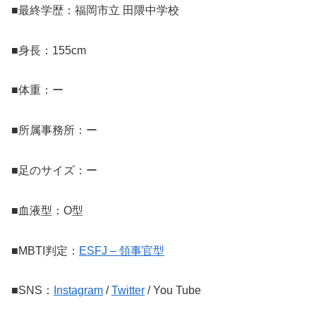
■最終学歴：福岡市立 田隈中学校
■身長：155cm
■体重：ー
■所属事務所：ー
■足のサイズ：ー
■血液型：O型
■MBTI判定：
ESFJ – 領事官型
■SNS：
Instagram
/
Twitter
/ You Tube