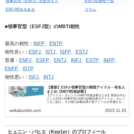
領事官型（ESFJ）完全ガイド
ESFJ型相性一覧
ESFJ型あるある
コラム
■領事官型（ESFJ型）のMBTI相性
最高の相性：
INFP
、
ENTP
相性良い：
ESFJ
、
ISTJ
、
ISFP
、
ESTJ
普通：
ENFJ
、
ESFP
、
ENTJ
、
INFJ
、
ESTP
、
INFP
、
ENFP
、
ISTP
相性悪い：
ISFJ
、
INTJ
【最新】ESFJ-領事官型の韓国アイドル・有名人
まとめ【MBTI性格診断】
【アイドル・タレントのMBTI性格診断まとめ】韓国を中心
としたESFJ-領事官型のMBTI診断結果のアイドル・タレン
トをご紹介。その他の診断結果や各アイドルが所属するグ
ループメンバーとの相性なども紹介。
seikakumbti.com
2023.11.25
ヒュニン・バヒエ（Kep1er）のプロフィール