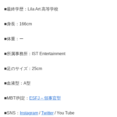
■最終学歴：Lila Art 高等学校
■身長：166cm
■体重：ー
■所属事務所：IST Entertainment
■足のサイズ：25cm
■血液型：A型
■MBTI判定：
ESFJ – 領事官型
■SNS：
Instagram
/
Twitter
/ You Tube