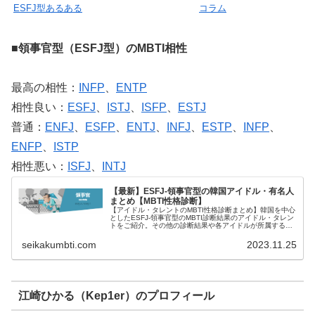
ESFJ型あるある
コラム
■領事官型（ESFJ型）のMBTI相性
最高の相性：
INFP
、
ENTP
相性良い：
ESFJ
、
ISTJ
、
ISFP
、
ESTJ
普通：
ENFJ
、
ESFP
、
ENTJ
、
INFJ
、
ESTP
、
INFP
、
ENFP
、
ISTP
相性悪い：
ISFJ
、
INTJ
【最新】ESFJ-領事官型の韓国アイドル・有名人
まとめ【MBTI性格診断】
【アイドル・タレントのMBTI性格診断まとめ】韓国を中心
としたESFJ-領事官型のMBTI診断結果のアイドル・タレン
トをご紹介。その他の診断結果や各アイドルが所属するグ
ループメンバーとの相性なども紹介。
seikakumbti.com
2023.11.25
江崎ひかる（Kep1er）のプロフィール