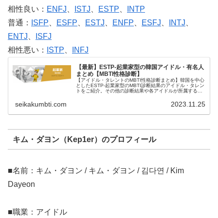
相性良い：
ENFJ
、
ISTJ
、
ESTP
、
INTP
普通：
ISFP
、
ESFP
、
ESTJ
、
ENFP
、
ESFJ
、
INTJ
、
ENTJ
、
ISFJ
相性悪い：
ISTP
、
INFJ
【最新】ESTP-起業家型の韓国アイドル・有名人
まとめ【MBTI性格診断】
【アイドル・タレントのMBTI性格診断まとめ】韓国を中心
としたESTP-起業家型のMBTI診断結果のアイドル・タレン
トをご紹介。その他の診断結果や各アイドルが所属するグ
ループメンバーとの相性なども紹介。
seikakumbti.com
2023.11.25
キム・ダヨン（Kep1er）のプロフィール
■名前：キム・ダヨン / キム・ダヨン / 김다연 / Kim
Dayeon
■職業：アイドル