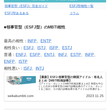
領事官型（ESFJ）完全ガイド
ESFJ型相性一覧
ESFJ型あるある
コラム
■領事官型（ESFJ型）のMBTI相性
最高の相性：
INFP
、
ENTP
相性良い：
ESFJ
、
ISTJ
、
ISFP
、
ESTJ
普通：
ENFJ
、
ESFP
、
ENTJ
、
INFJ
、
ESTP
、
INFP
、
ENFP
、
ISTP
相性悪い：
ISFJ
、
INTJ
【最新】ESFJ-領事官型の韓国アイドル・有名人
まとめ【MBTI性格診断】
【アイドル・タレントのMBTI性格診断まとめ】韓国を中心
としたESFJ-領事官型のMBTI診断結果のアイドル・タレン
トをご紹介。その他の診断結果や各アイドルが所属するグ
ループメンバーとの相性なども紹介。
seikakumbti.com
2023.11.25