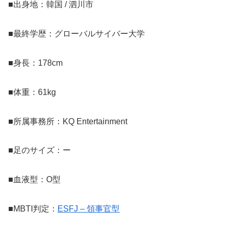
■出身地：韓国 / 泗川市
■最終学歴：グローバルサイバー大学
■身長：178cm
■体重：61kg
■所属事務所：KQ Entertainment
■足のサイズ：ー
■血液型：O型
■MBTI判定：
ESFJ – 領事官型