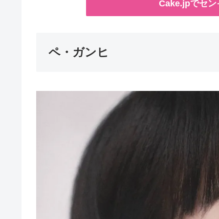
Cake.jpで
ペ・ガンヒ