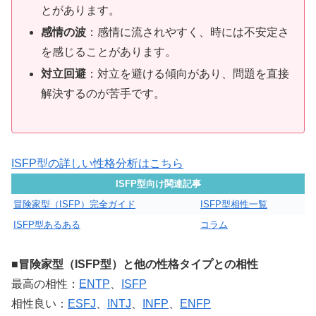
とがあります。
感情の波
：感情に流されやすく、時には不安定さ
を感じることがあります。
対立回避
：対立を避ける傾向があり、問題を直接
解決するのが苦手です。
ISFP型の詳しい性格分析はこちら
ISFP型向け関連記事
冒険家型（ISFP）完全ガイド
ISFP型相性一覧
ISFP型あるある
コラム
■冒険家型（ISFP型）と他の性格タイプとの相性
最高の相性：
ENTP
、
ISFP
相性良い：
ESFJ
、
INTJ
、
INFP
、
ENFP