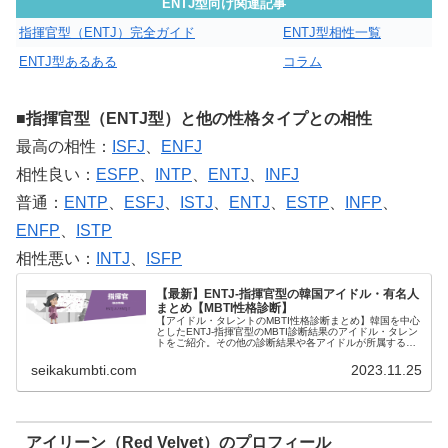
ENTJ型向け関連記事
指揮官型（ENTJ）完全ガイド
ENTJ型相性一覧
ENTJ型あるある
コラム
■指揮官型（ENTJ型）と他の性格タイプとの相性
最高の相性：
ISFJ
、
ENFJ
相性良い：
ESFP
、
INTP
、
ENTJ
、
INFJ
普通：
ENTP
、
ESFJ
、
ISTJ
、
ENTJ
、
ESTP
、
INFP
、
ENFP
、
ISTP
相性悪い：
INTJ
、
ISFP
【最新】ENTJ-指揮官型の韓国アイドル・有名人
まとめ【MBTI性格診断】
【アイドル・タレントのMBTI性格診断まとめ】韓国を中心
としたENTJ-指揮官型のMBTI診断結果のアイドル・タレン
トをご紹介。その他の診断結果や各アイドルが所属するグ
ループメンバーとの相性なども紹介。
seikakumbti.com
2023.11.25
アイリーン（Red Velvet）のプロフィール