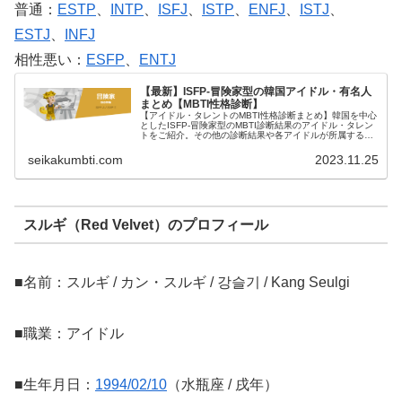
普通：
ESTP
、
INTP
、
ISFJ
、
ISTP
、
ENFJ
、
ISTJ
、
ESTJ
、
INFJ
相性悪い：
ESFP
、
ENTJ
【最新】ISFP-冒険家型の韓国アイドル・有名人
まとめ【MBTI性格診断】
【アイドル・タレントのMBTI性格診断まとめ】韓国を中心
としたISFP-冒険家型のMBTI診断結果のアイドル・タレン
トをご紹介。その他の診断結果や各アイドルが所属するグ
ループメンバーとの相性なども紹介。
seikakumbti.com
2023.11.25
スルギ（Red Velvet）のプロフィール
■名前：スルギ / カン・スルギ / 강슬기 / Kang Seulgi
■職業：アイドル
■生年月日：
1994/02/10
（水瓶座 / 戌年）