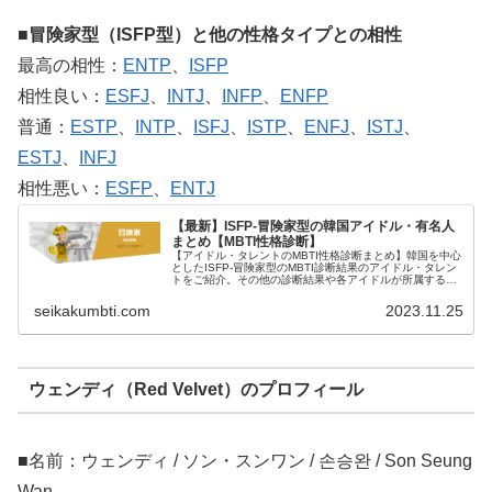
■冒険家型（ISFP型）と他の性格タイプとの相性
最高の相性：
ENTP
、
ISFP
相性良い：
ESFJ
、
INTJ
、
INFP
、
ENFP
普通：
ESTP
、
INTP
、
ISFJ
、
ISTP
、
ENFJ
、
ISTJ
、
ESTJ
、
INFJ
相性悪い：
ESFP
、
ENTJ
【最新】ISFP-冒険家型の韓国アイドル・有名人
まとめ【MBTI性格診断】
【アイドル・タレントのMBTI性格診断まとめ】韓国を中心
としたISFP-冒険家型のMBTI診断結果のアイドル・タレン
トをご紹介。その他の診断結果や各アイドルが所属するグ
ループメンバーとの相性なども紹介。
seikakumbti.com
2023.11.25
ウェンディ（Red Velvet）のプロフィール
■名前：ウェンディ / ソン・スンワン / 손승완 / Son Seung
Wan