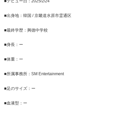
■デビュー日：2025/2/24
■出身地：韓国 / 京畿道水原市霊通区
■最終学歴：興德中学校
■身長：ー
■体重：ー
■所属事務所：SM Entertainment
■足のサイズ：ー
■血液型：ー