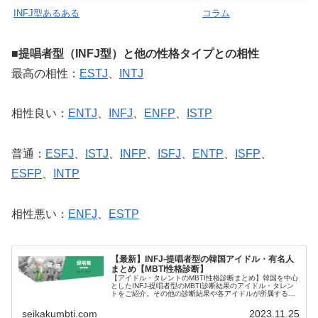
INFJ型あるある
コラム
■提唱者型（INFJ型）と他の性格タイプとの相性
最高の相性：
ESTJ
、
INTJ
相性良い：
ENTJ
、
INFJ
、
ENFP
、
ISTP
普通：
ESFJ
、
ISTJ
、
INFP
、
ISFJ
、
ENTP
、
ISFP
、
ESFP
、
INTP
相性悪い：
ENFJ
、
ESTP
【最新】INFJ-提唱者型の韓国アイドル・有名人
まとめ【MBTI性格診断】
【アイドル・タレントのMBTI性格診断まとめ】韓国を中心
としたINFJ-提唱者型のMBTI診断結果のアイドル・タレン
トをご紹介。その他の診断結果や各アイドルが所属するグ
ループメンバーとの相性なども紹介。
seikakumbti.com
2023.11.25