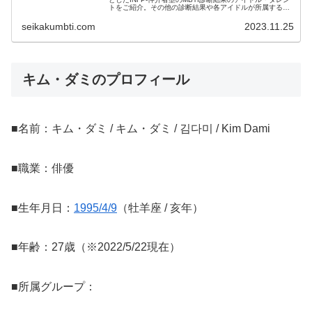
トをご紹介。その他の診断結果や各アイドルが所属するグ
ループメンバーとの相性なども紹介。
seikakumbti.com
2023.11.25
キム・ダミのプロフィール
■名前：キム・ダミ / キム・ダミ / 김다미 / Kim Dami
■職業：俳優
■生年月日：
1995/4/9
（牡羊座 / 亥年）
■年齢：27歳（※2022/5/22現在）
■所属グループ：