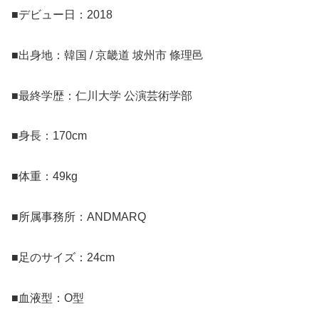
■デビュー日：2018
■出身地：韓国 / 京畿道 坡州市 條理邑
■最終学歴：仁川大学 公演芸術学部
■身長：170cm
■体重：49kg
■所属事務所：ANDMARQ
■足のサイズ：24cm
■血液型：O型