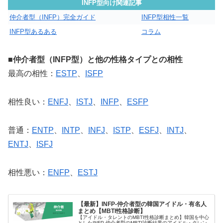
INFP型向け関連記事
仲介者型（INFP）完全ガイド
INFP型相性一覧
INFP型あるある
コラム
■仲介者型（INFP型）と他の性格タイプとの相性
最高の相性：
ESTP
、
ISFP
相性良い：
ENFJ
、
ISTJ
、
INFP
、
ESFP
普通：
ENTP
、
INTP
、
INFJ
、
ISTP
、
ESFJ
、
INTJ
、
ENTJ
、
ISFJ
相性悪い：
ENFP
、
ESTJ
【最新】INFP-仲介者型の韓国アイドル・有名人
まとめ【MBTI性格診断】
【アイドル・タレントのMBTI性格診断まとめ】韓国を中心
としたINFP-仲介者型のMBTI診断結果のアイドル・タレン