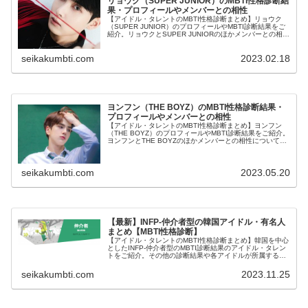
リョウク（SUPER JUNIOR）のMBTI性格診断結
果・プロフィールやメンバーとの相性
【アイドル・タレントのMBTI性格診断まとめ】リョウク
（SUPER JUNIOR）のプロフィールやMBTI診断結果をご
紹介。リョウクとSUPER JUNIORのほかメンバーとの相性
についても紹介します。
seikakumbti.com
2023.02.18
ヨンフン（THE BOYZ）のMBTI性格診断結果・
プロフィールやメンバーとの相性
【アイドル・タレントのMBTI性格診断まとめ】ヨンフン
（THE BOYZ）のプロフィールやMBTI診断結果をご紹介。
ヨンフンとTHE BOYZのほかメンバーとの相性についても
紹介します。
seikakumbti.com
2023.05.20
【最新】INFP-仲介者型の韓国アイドル・有名人
まとめ【MBTI性格診断】
【アイドル・タレントのMBTI性格診断まとめ】韓国を中心
としたINFP-仲介者型のMBTI診断結果のアイドル・タレン
トをご紹介。その他の診断結果や各アイドルが所属するグ
ループメンバーとの相性なども紹介。
seikakumbti.com
2023.11.25