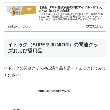
【最新】ISFP-冒険家型の韓国アイドル・有名人
まとめ【MBTI性格診断】
【アイドル・タレントのMBTI性格診断まとめ】韓国を中心
としたISFP-冒険家型のMBTI診断結果のアイドル・タレン
トをご紹介。その他の診断結果や各アイドルが所属するグ
ループメンバーとの相性なども紹介。
seikakumbti.com
2023.11.25
イトゥク（SUPER JUNIOR）の関連グッ
ズおよび愛用品
イトゥクの関連グッズや出演作品も是非チェックしてみて
ください♪
https://amzn.to/3IyiVhN
amzn.to