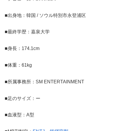
■出身地：韓国 / ソウル特別市永登浦区
■最終学歴：嘉泉大学
■身長：174.1cm
■体重：61kg
■所属事務所：SM ENTERTAINMENT
■足のサイズ：ー
■血液型：A型