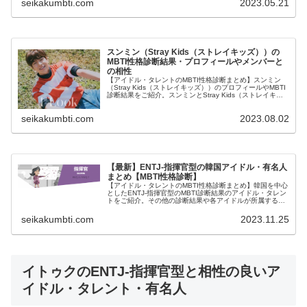
seikakumbti.com
2023.05.21
スンミン（Stray Kids（ストレイキッズ））の
MBTI性格診断結果・プロフィールやメンバーと
の相性
【アイドル・タレントのMBTI性格診断まとめ】スンミン
（Stray Kids（ストレイキッズ））のプロフィールやMBTI
診断結果をご紹介。スンミンとStray Kids（ストレイキッ
ズ）のほかメンバーとの相性についても紹介します。
seikakumbti.com
2023.08.02
【最新】ENTJ-指揮官型の韓国アイドル・有名人
まとめ【MBTI性格診断】
【アイドル・タレントのMBTI性格診断まとめ】韓国を中心
としたENTJ-指揮官型のMBTI診断結果のアイドル・タレン
トをご紹介。その他の診断結果や各アイドルが所属するグ
ループメンバーとの相性なども紹介。
seikakumbti.com
2023.11.25
イトゥクのENTJ-指揮官型と相性の良いア
イドル・タレント・有名人