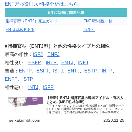
ENTJ型の詳しい性格分析はこちら
ENTJ型向け関連記事
指揮官型（ENTJ）完全ガイド
ENTJ型相性一覧
ENTJ型あるある
コラム
■指揮官型（ENTJ型）と他の性格タイプとの相性
最高の相性：
ISFJ
、
ENFJ
相性良い：
ESFP
、
INTP
、
ENTJ
、
INFJ
普通：
ENTP
、
ESFJ
、
ISTJ
、
ENTJ
、
ESTP
、
INFP
、
ENFP
、
ISTP
相性悪い：
INTJ
、
ISFP
【最新】ENTJ-指揮官型の韓国アイドル・有名人
まとめ【MBTI性格診断】
【アイドル・タレントのMBTI性格診断まとめ】韓国を中心
としたENTJ-指揮官型のMBTI診断結果のアイドル・タレン
トをご紹介。その他の診断結果や各アイドルが所属するグ
ループメンバーとの相性なども紹介。
seikakumbti.com
2023.11.25