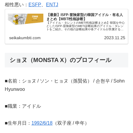
相性悪い：
ESFP
、
ENTJ
【最新】ISFP-冒険家型の韓国アイドル・有名人
まとめ【MBTI性格診断】
【アイドル・タレントのMBTI性格診断まとめ】韓国を中心
としたISFP-冒険家型のMBTI診断結果のアイドル・タレン
トをご紹介。その他の診断結果や各アイドルが所属するグ
ループメンバーとの相性なども紹介。
seikakumbti.com
2023.11.25
ショヌ（MONSTA X）のプロフィール
■名前：ショヌ / ソン・ヒョヌ（孫賢佑） / 손현우 / Sohn
Hyunwoo
■職業：アイドル
■生年月日：
1992/6/18
（双子座 / 申年）