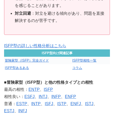
を感じることがあります。
対立回避
：対立を避ける傾向があり、問題を直接
解決するのが苦手です。
ISFP型の詳しい性格分析はこちら
ISFP型向け関連記事
冒険家型（ISFP）完全ガイド
ISFP型相性一覧
ISFP型あるある
コラム
■冒険家型（ISFP型）と他の性格タイプとの相性
最高の相性：
ENTP
、
ISFP
相性良い：
ESFJ
、
INTJ
、
INFP
、
ENFP
普通：
ESTP
、
INTP
、
ISFJ
、
ISTP
、
ENFJ
、
ISTJ
、
ESTJ
、
INFJ