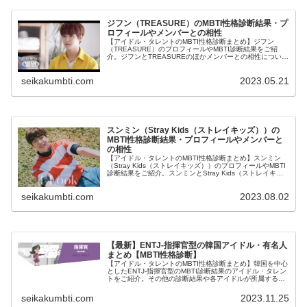
ジフン（TREASURE）のMBTI性格診断結果・プ
ロフィールやメンバーとの相性
【アイドル・タレントのMBTI性格診断まとめ】ジフン
（TREASURE）のプロフィールやMBTI診断結果をご紹
介。ジフンとTREASUREのほかメンバーとの相性について
も紹介します。
seikakumbti.com
2023.05.21
スンミン（Stray Kids（ストレイキッズ））の
MBTI性格診断結果・プロフィールやメンバーと
の相性
【アイドル・タレントのMBTI性格診断まとめ】スンミン
（Stray Kids（ストレイキッズ））のプロフィールやMBTI
診断結果をご紹介。スンミンとStray Kids（ストレイキッ
ズ）のほかメンバーとの相性についても紹介します。
seikakumbti.com
2023.08.02
【最新】ENTJ-指揮官型の韓国アイドル・有名人
まとめ【MBTI性格診断】
【アイドル・タレントのMBTI性格診断まとめ】韓国を中心
としたENTJ-指揮官型のMBTI診断結果のアイドル・タレン
トをご紹介。その他の診断結果や各アイドルが所属するグ
ループメンバーとの相性なども紹介。
seikakumbti.com
2023.11.25