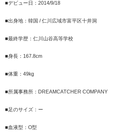
■デビュー日：2014/9/18
■出身地：韓国 / 仁川広域市富平区十井洞
■最終学歴：仁川山谷高等学校
■身長：167.8cm
■体重：49kg
■所属事務所：DREAMCATCHER COMPANY
■足のサイズ：ー
■血液型：O型