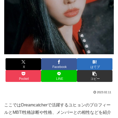
X
Facebook
はてブ
Pocket
LINE
コピー
2023.02.11
ここではDreamcatcherで活躍するユヒョンのプロフィー
ルとMBTI性格診断や性格、メンバーとの相性などを紹介