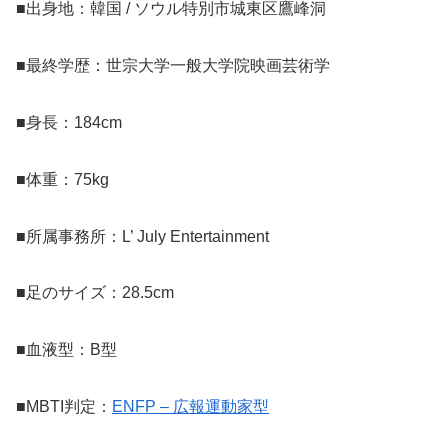
■出身地：韓国 / ソウル特別市城東区鷹峰洞
■最終学歴：世宗大学一般大学院映画芸術学
■身長：184cm
■体重：75kg
■所属事務所：L’ July Entertainment
■足のサイズ：28.5cm
■血液型：B型
■MBTI判定：
ENFP – 広報運動家型