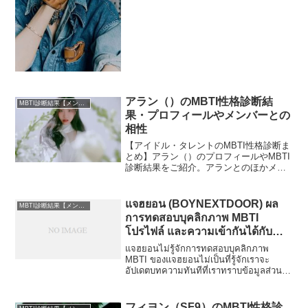
紹介します。
アラン（）のMBTI性格診断結
MBTI診断結果【メンバー・個人別】
果・プロフィールやメンバーとの
相性
【アイドル・タレントのMBTI性格診断ま
とめ】アラン（）のプロフィールやMBTI
診断結果をご紹介。アランとのほかメン
バーとの相性についても紹介します。
แจฮยอน (BOYNEXTDOOR) ผล
MBTI診断結果【メンバー・個人別】
การทดสอบบุคลิกภาพ MBTI
โปรไฟล์ และความเข้ากันได้กับ
สมาชิก
แจฮยอนไม่รู้จักการทดสอบบุคลิกภาพ
MBTI ของแจฮยอนไม่เป็นที่รู้จักเราจะ
อัปเดตบทความทันทีที่เราทราบข้อมูลส่วนตัว
ของ แจฮยอน (...
フィヨン（SF9）のMBTI性格診