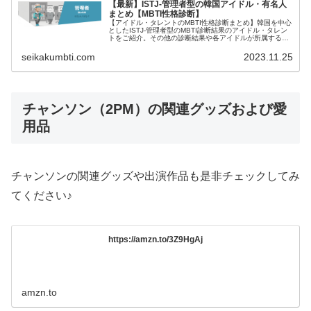
【最新】ISTJ-管理者型の韓国アイドル・有名人
まとめ【MBTI性格診断】
【アイドル・タレントのMBTI性格診断まとめ】韓国を中心
としたISTJ-管理者型のMBTI診断結果のアイドル・タレン
トをご紹介。その他の診断結果や各アイドルが所属するグ
ループメンバーとの相性なども紹介。
seikakumbti.com
2023.11.25
チャンソン（2PM）の関連グッズおよび愛
用品
チャンソンの関連グッズや出演作品も是非チェックしてみ
てください♪
https://amzn.to/3Z9HgAj
amzn.to