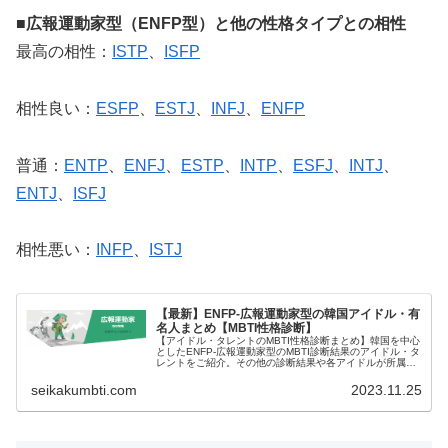
■広報運動家型（ENFP型）と他の性格タイプとの相性
最高の相性：
ISTP
、
ISFP
相性良い：
ESFP
、
ESTJ
、
INFJ
、
ENFP
普通：
ENTP
、
ENFJ
、
ESTP
、
INTP
、
ESFJ
、
INTJ
、
ENTJ
、
ISFJ
相性悪い：
INFP
、
ISTJ
【最新】ENFP-広報運動家型の韓国アイドル・有
名人まとめ【MBTI性格診断】
【アイドル・タレントのMBTI性格診断まとめ】韓国を中心
としたENFP-広報運動家型のMBTI診断結果のアイドル・タ
レントをご紹介。その他の診断結果や各アイドルが所属す
るグループメンバーとの相性なども紹介。
seikakumbti.com
2023.11.25