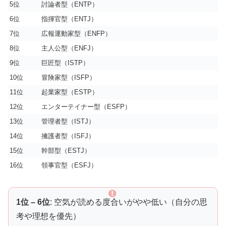
5位
討論者型（ENTP）
6位
指揮官型（ENTJ）
7位
広報運動家型（ENFP）
8位
主人公型（ENFJ）
9位
巨匠型（ISTP）
10位
冒険家型（ISFP）
11位
起業家型（ESTP）
12位
エンターテイナー型（ESFP）
13位
管理者型（ISTJ）
14位
擁護者型（ISFJ）
15位
幹部型（ESTJ）
16位
領事官型（ESFJ）
1位 – 6位
: 空気が読める度合いがやや低い（自分の思
考や理想を優先）