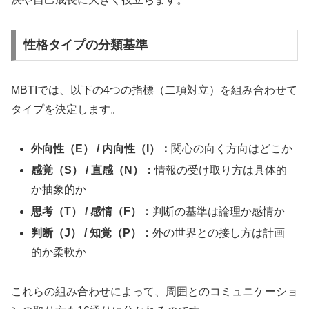
性格タイプの分類基準
MBTIでは、以下の4つの指標（二項対立）を組み合わせて
タイプを決定します。
外向性（E） / 内向性（I）：
関心の向く方向はどこか
感覚（S） / 直感（N）：
情報の受け取り方は具体的
か抽象的か
思考（T） / 感情（F）：
判断の基準は論理か感情か
判断（J） / 知覚（P）：
外の世界との接し方は計画
的か柔軟か
これらの組み合わせによって、周囲とのコミュニケーショ